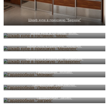
Шкаф купе в прихожую "Берхем"
Шкаф купе в гостиную "Монс"
Шкаф купе в прихожую "Мехелен"
Шкаф купе в прихожую "Антверпен"
Гардеробная "Монако"
Гардеробная "Люксембург"
Гардеробная "Загреб"