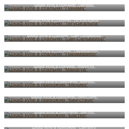
Шкаф купе в спальню "Панама"
Шкаф купе в спальню "Тегусигальпа"
Шкаф купе в спальню "Сан-Сальвадор"
Шкаф купе в спальню "Парамарибо"
Шкаф купе в спальню "Манагуа"
Шкаф купе в прихожую "Мехико"
Шкаф купе в прихожую "Кингстаун"
Шкаф купе в прихожую "Бастер"
Шкаф купе в прихожую "Сантьяго"