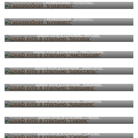
Гардеробная "Будапешт"
Гардеробная "Бухарест"
Шкаф купе в спальню "Москва"
Шкаф купе в спальню "Амстердам"
Шкаф купе в спальню "Брюссель"
Шкаф купе в спальню "Варшава"
Шкаф купе в спальню "Кишинёв"
Шкаф купе в спальню "Париж"
Шкаф купе в спальню "Скопье"