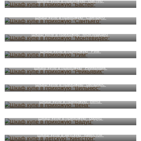
Шкаф купе в прихожую "Бастер"
Шкаф купе в прихожую "Сантьяго"
Шкаф купе в прихожую "Монтевидео"
Шкаф купе в прихожую "Рим"
Шкаф купе в прихожую "Рейкьявик"
Шкаф купе в прихожую "Вильнюс"
Шкаф купе в прихожую "Вена"
Шкаф купе в прихожую "Вадуц"
Шкаф купе в детскую "Кингстон"