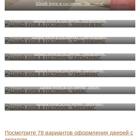
Шкаф купе в гостиную "Любляна"
Шкаф купе в гостиную "Копенгаген"
Шкаф купе в гостиную "Сан-Марино"
Шкаф купе в гостиную "Хельсинки"
Шкаф купе в гостиную "Лиссабон"
Шкаф купе в гостиную "Берн"
Шкаф купе в гостиную "Белград"
Посмотрите 78 вариантов оформления дверей с
акрилом