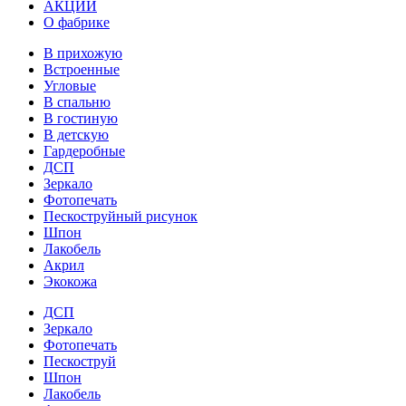
АКЦИИ
О фабрике
В прихожую
Встроенные
Угловые
В спальню
В гостиную
В детскую
Гардеробные
ДСП
Зеркало
Фотопечать
Пескоструйный рисунок
Шпон
Лакобель
Акрил
Экокожа
ДСП
Зеркало
Фотопечать
Пескоструй
Шпон
Лакобель